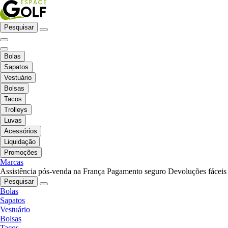
Pesquisar
Bolas
Sapatos
Vestuário
Bolsas
Tacos
Trolleys
Luvas
Acessórios
Liquidação
Promoções
Marcas
Assistência pós-venda na França
Pagamento seguro
Devoluções fáceis
Pesquisar
Bolas
Sapatos
Vestuário
Bolsas
Tacos