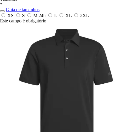
*
Guia de tamanhos
XS
S
M
24h
L
XL
2XL
Este campo é obrigatório