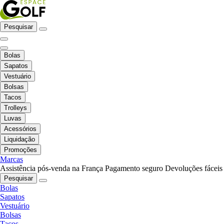
Pesquisar
Bolas
Sapatos
Vestuário
Bolsas
Tacos
Trolleys
Luvas
Acessórios
Liquidação
Promoções
Marcas
Assistência pós-venda na França
Pagamento seguro
Devoluções fáceis
Pesquisar
Bolas
Sapatos
Vestuário
Bolsas
Tacos