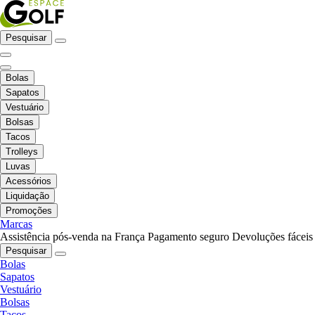
Pesquisar
Bolas
Sapatos
Vestuário
Bolsas
Tacos
Trolleys
Luvas
Acessórios
Liquidação
Promoções
Marcas
Assistência pós-venda na França
Pagamento seguro
Devoluções fáceis
Pesquisar
Bolas
Sapatos
Vestuário
Bolsas
Tacos