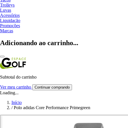
Trolleys
Luvas
Acessórios
Liquidação
Promoções
Marcas
Adicionando ao carrinho...
Subtotal do carrinho
Ver meu carrinho
Continuar comprando
Loading...
Início
/
Polo adidas Core Performance Primegreen