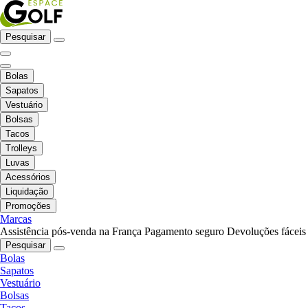
Pesquisar
Bolas
Sapatos
Vestuário
Bolsas
Tacos
Trolleys
Luvas
Acessórios
Liquidação
Promoções
Marcas
Assistência pós-venda na França
Pagamento seguro
Devoluções fáceis
Pesquisar
Bolas
Sapatos
Vestuário
Bolsas
Tacos