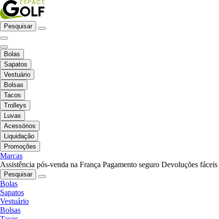
Pesquisar
Bolas
Sapatos
Vestuário
Bolsas
Tacos
Trolleys
Luvas
Acessórios
Liquidação
Promoções
Marcas
Assistência pós-venda na França
Pagamento seguro
Devoluções fáceis
Pesquisar
Bolas
Sapatos
Vestuário
Bolsas
Tacos