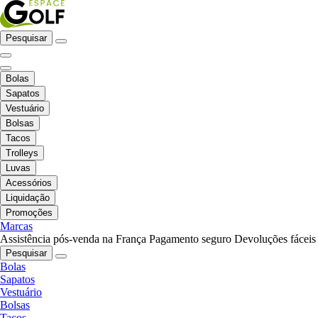
Pesquisar
Bolas
Sapatos
Vestuário
Bolsas
Tacos
Trolleys
Luvas
Acessórios
Liquidação
Promoções
Marcas
Assistência pós-venda na França
Pagamento seguro
Devoluções fáceis
Pesquisar
Bolas
Sapatos
Vestuário
Bolsas
Tacos