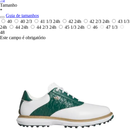
Tamanho
*
Guia de tamanhos
40
40 2/3
41 1/3
24h
42
24h
42 2/3
24h
43 1/3
24h
44
24h
44 2/3
24h
45 1/3
24h
46
47 1/3
48
Este campo é obrigatório