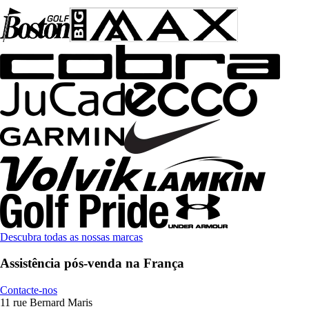
Descubra todas as nossas marcas
Assistência pós-venda na França
Contacte-nos
11 rue Bernard Maris