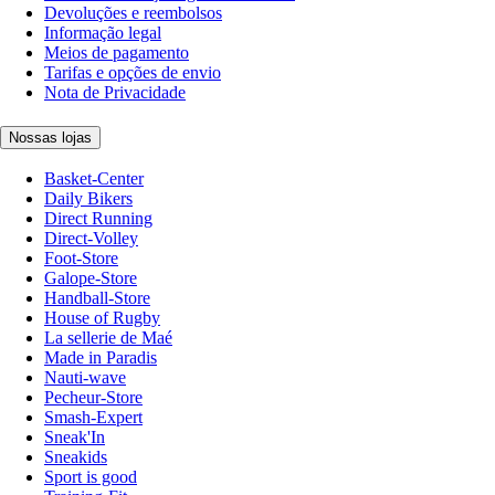
Devoluções e reembolsos
Informação legal
Meios de pagamento
Tarifas e opções de envio
Nota de Privacidade
Nossas lojas
Basket-Center
Daily Bikers
Direct Running
Direct-Volley
Foot-Store
Galope-Store
Handball-Store
House of Rugby
La sellerie de Maé
Made in Paradis
Nauti-wave
Pecheur-Store
Smash-Expert
Sneak'In
Sneakids
Sport is good