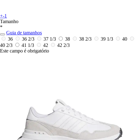
+-1
Tamanho
*
Guia de tamanhos
36
36 2/3
37 1/3
38
38 2/3
39 1/3
40
40 2/3
41 1/3
42
42 2/3
Este campo é obrigatório