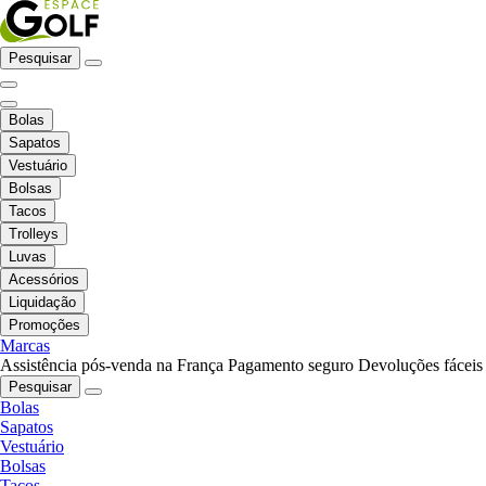
Pesquisar
Bolas
Sapatos
Vestuário
Bolsas
Tacos
Trolleys
Luvas
Acessórios
Liquidação
Promoções
Marcas
Assistência pós-venda na França
Pagamento seguro
Devoluções fáceis
Pesquisar
Bolas
Sapatos
Vestuário
Bolsas
Tacos