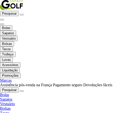
Pesquisar
Bolas
Sapatos
Vestuário
Bolsas
Tacos
Trolleys
Luvas
Acessórios
Liquidação
Promoções
Marcas
Assistência pós-venda na França
Pagamento seguro
Devoluções fáceis
Pesquisar
Bolas
Sapatos
Vestuário
Bolsas
Tacos