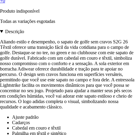
+0
Produto indisponível
Todas as variações esgotadas
Descrição
Aliando estilo e desempenho, o sapato de golfe sem cravos S2G 26
Têxtil oferece uma transição fácil da vida cotidiana para o campo de
golfe. Destaque-se no tee, no green e no clubhouse com este sapato de
golfe durável. Fabricado com um cabedal em couro e têxtil, simboliza
nosso compromisso com o conforto e a sensação. A sola exterior em
borracha Adiwear oferece durabilidade e tração para te apoiar no
percurso. O design sem cravos funciona em superfícies versáteis,
permitindo que você use este sapato no campo e fora dele. A entressola
Lightstrike facilita os movimentos dinâmicos para que você possa se
concentrar no seu jogo. Projetado para ajudar a manter seus pés secos
em condições húmidas, você vai adorar este sapato estiloso e cheio de
recursos. O logo adidas completa o visual, simbolizando nossa
qualidade e acabamento clássico.
Ajuste padrão
Cadarços
Cabedal em couro e têxtil
Palmilha em têxtil e sintético