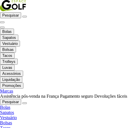
Pesquisar
Bolas
Sapatos
Vestuário
Bolsas
Tacos
Trolleys
Luvas
Acessórios
Liquidação
Promoções
Marcas
Assistência pós-venda na França
Pagamento seguro
Devoluções fáceis
Pesquisar
Bolas
Sapatos
Vestuário
Bolsas
Tacos