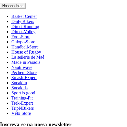
Nossas lojas
Basket-Center
Daily Bikers
Direct Running
Direct-Volley
Foot-Store
Galope-Store
Handball-Store
House of Rugby
La sellerie de Maé
Made in Paradis
Nauti-wave
Pecheur-Store
Smash-Expert
Sneak'In
Sneakids
Sport is good
Training-Fit
Trek-Expert
TripNBikers
Vélo-Store
Inscreva-se na nossa newsletter