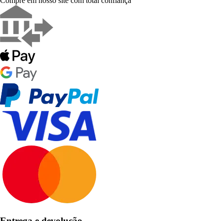
Compre em nosso site com total confiança
Entrega e devolução