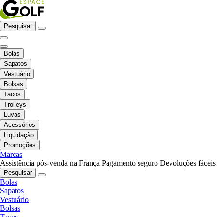
Pesquisar
Bolas
Sapatos
Vestuário
Bolsas
Tacos
Trolleys
Luvas
Acessórios
Liquidação
Promoções
Marcas
Assistência pós-venda na França
Pagamento seguro
Devoluções fáceis
Pesquisar
Bolas
Sapatos
Vestuário
Bolsas
Tacos