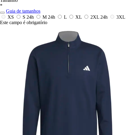
Tamanho
*
Guia de tamanhos
XS
S
24h
M
24h
L
XL
2XL
24h
3XL
Este campo é obrigatório