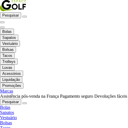
Pesquisar
Bolas
Sapatos
Vestuário
Bolsas
Tacos
Trolleys
Luvas
Acessórios
Liquidação
Promoções
Marcas
Assistência pós-venda na França
Pagamento seguro
Devoluções fáceis
Pesquisar
Bolas
Sapatos
Vestuário
Bolsas
Tacos