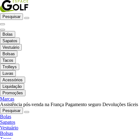
Pesquisar
Bolas
Sapatos
Vestuário
Bolsas
Tacos
Trolleys
Luvas
Acessórios
Liquidação
Promoções
Marcas
Assistência pós-venda na França
Pagamento seguro
Devoluções fáceis
Pesquisar
Bolas
Sapatos
Vestuário
Bolsas
Tacos