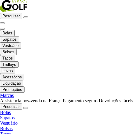
Pesquisar
Bolas
Sapatos
Vestuário
Bolsas
Tacos
Trolleys
Luvas
Acessórios
Liquidação
Promoções
Marcas
Assistência pós-venda na França
Pagamento seguro
Devoluções fáceis
Pesquisar
Bolas
Sapatos
Vestuário
Bolsas
Tacos