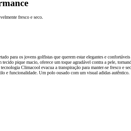
ormance
velmente fresco e seco.
etado para os jovens golfistas que querem estar elegantes e confortáv
m tecido pique macio, oferece um toque agradável contra a pele, tornand
A tecnologia Climacool evacua a transpiração para manter-se fresco e se
tilo e funcionalidade. Um polo ousado com um visual adidas autêntico.