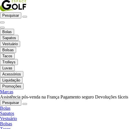
Pesquisar
Bolas
Sapatos
Vestuário
Bolsas
Tacos
Trolleys
Luvas
Acessórios
Liquidação
Promoções
Marcas
Assistência pós-venda na França
Pagamento seguro
Devoluções fáceis
Pesquisar
Bolas
Sapatos
Vestuário
Bolsas
Tacos