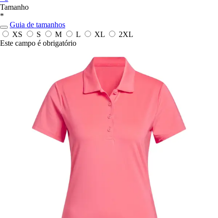
Tamanho
*
Guia de tamanhos
XS
S
M
L
XL
2XL
Este campo é obrigatório