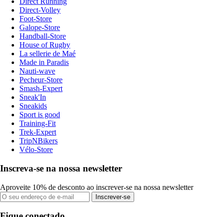
Direct Running
Direct-Volley
Foot-Store
Galope-Store
Handball-Store
House of Rugby
La sellerie de Maé
Made in Paradis
Nauti-wave
Pecheur-Store
Smash-Expert
Sneak'In
Sneakids
Sport is good
Training-Fit
Trek-Expert
TripNBikers
Vélo-Store
Inscreva-se na nossa newsletter
Aproveite 10% de desconto ao inscrever-se na nossa newsletter
Inscrever-se
Fique conectado