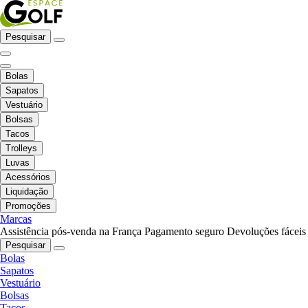
Pesquisar
Bolas
Sapatos
Vestuário
Bolsas
Tacos
Trolleys
Luvas
Acessórios
Liquidação
Promoções
Marcas
Assistência pós-venda na França
Pagamento seguro
Devoluções fáceis
Pesquisar
Bolas
Sapatos
Vestuário
Bolsas
Tacos