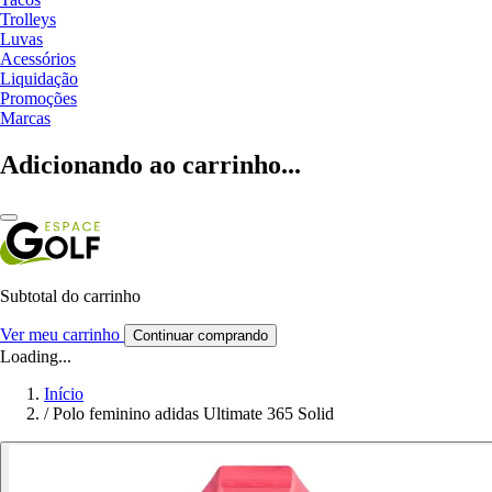
Trolleys
Luvas
Acessórios
Liquidação
Promoções
Marcas
Adicionando ao carrinho...
Subtotal do carrinho
Ver meu carrinho
Continuar comprando
Loading...
Início
/
Polo feminino adidas Ultimate 365 Solid