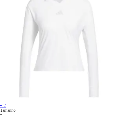
+-2
Tamanho
*