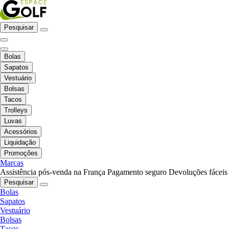
Pesquisar
Bolas
Sapatos
Vestuário
Bolsas
Tacos
Trolleys
Luvas
Acessórios
Liquidação
Promoções
Marcas
Assistência pós-venda na França
Pagamento seguro
Devoluções fáceis
Pesquisar
Bolas
Sapatos
Vestuário
Bolsas
Tacos