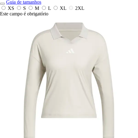
Guia de tamanhos
XS
S
M
L
XL
2XL
Este campo é obrigatório