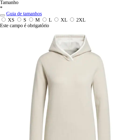
Tamanho
*
Guia de tamanhos
XS
S
M
L
XL
2XL
Este campo é obrigatório