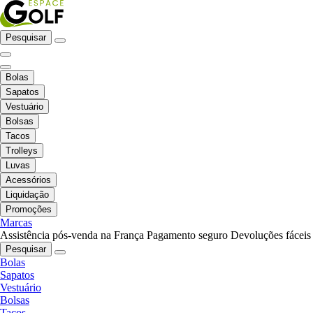
Pesquisar
Bolas
Sapatos
Vestuário
Bolsas
Tacos
Trolleys
Luvas
Acessórios
Liquidação
Promoções
Marcas
Assistência pós-venda na França
Pagamento seguro
Devoluções fáceis
Pesquisar
Bolas
Sapatos
Vestuário
Bolsas
Tacos