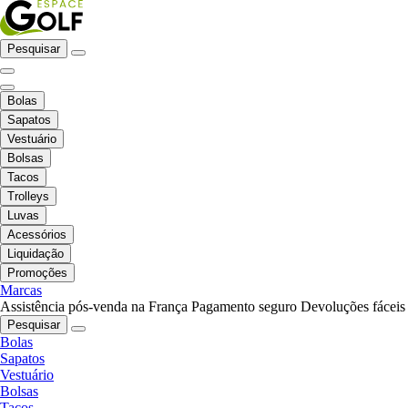
Pesquisar
Bolas
Sapatos
Vestuário
Bolsas
Tacos
Trolleys
Luvas
Acessórios
Liquidação
Promoções
Marcas
Assistência pós-venda na França
Pagamento seguro
Devoluções fáceis
Pesquisar
Bolas
Sapatos
Vestuário
Bolsas
Tacos