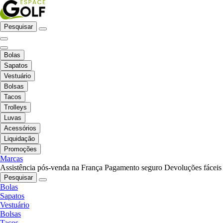
Pesquisar
Bolas
Sapatos
Vestuário
Bolsas
Tacos
Trolleys
Luvas
Acessórios
Liquidação
Promoções
Marcas
Assistência pós-venda na França
Pagamento seguro
Devoluções fáceis
Pesquisar
Bolas
Sapatos
Vestuário
Bolsas
Tacos