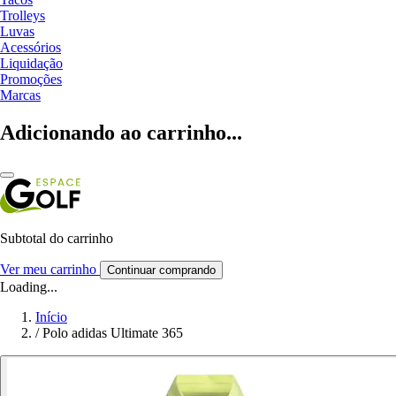
Trolleys
Luvas
Acessórios
Liquidação
Promoções
Marcas
Adicionando ao carrinho...
Subtotal do carrinho
Ver meu carrinho
Continuar comprando
Loading...
Início
/
Polo adidas Ultimate 365