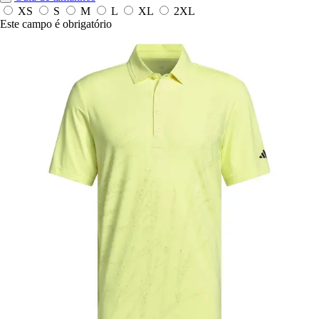
XS
S
M
L
XL
2XL
Este campo é obrigatório