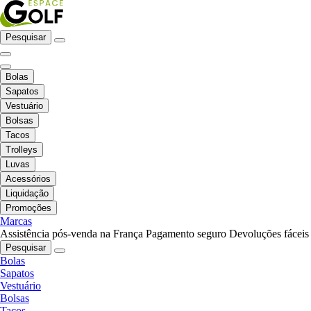
Pesquisar
Bolas
Sapatos
Vestuário
Bolsas
Tacos
Trolleys
Luvas
Acessórios
Liquidação
Promoções
Marcas
Assistência pós-venda na França
Pagamento seguro
Devoluções fáceis
Pesquisar
Bolas
Sapatos
Vestuário
Bolsas
Tacos