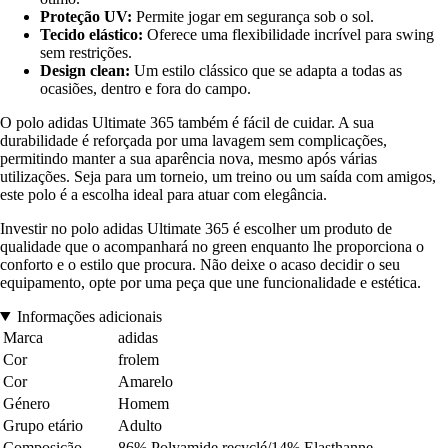
Proteção UV:
Permite jogar em segurança sob o sol.
Tecido elástico:
Oferece uma flexibilidade incrível para swing
sem restrições.
Design clean:
Um estilo clássico que se adapta a todas as
ocasiões, dentro e fora do campo.
O polo adidas Ultimate 365 também é fácil de cuidar. A sua
durabilidade é reforçada por uma lavagem sem complicações,
permitindo manter a sua aparência nova, mesmo após várias
utilizações. Seja para um torneio, um treino ou um saída com amigos,
este polo é a escolha ideal para atuar com elegância.
Investir no polo adidas Ultimate 365 é escolher um produto de
qualidade que o acompanhará no green enquanto lhe proporciona o
conforto e o estilo que procura. Não deixe o acaso decidir o seu
equipamento, opte por uma peça que une funcionalidade e estética.
Informações adicionais
Marca
adidas
Cor
frolem
Cor
Amarelo
Género
Homem
Grupo etário
Adulto
Composição
86% Polyamide recyclé/14% Elasthanne