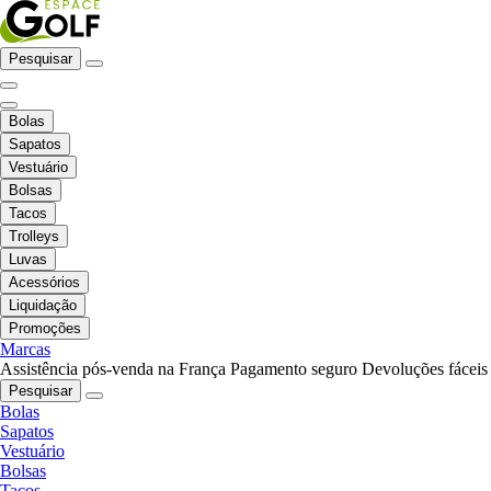
Pesquisar
Bolas
Sapatos
Vestuário
Bolsas
Tacos
Trolleys
Luvas
Acessórios
Liquidação
Promoções
Marcas
Assistência pós-venda na França
Pagamento seguro
Devoluções fáceis
Pesquisar
Bolas
Sapatos
Vestuário
Bolsas
Tacos