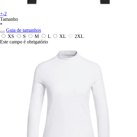
+-2
Tamanho
*
Guia de tamanhos
XS
S
M
L
XL
2XL
Este campo é obrigatório