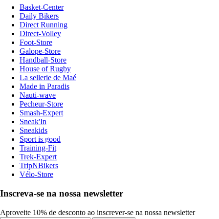
Basket-Center
Daily Bikers
Direct Running
Direct-Volley
Foot-Store
Galope-Store
Handball-Store
House of Rugby
La sellerie de Maé
Made in Paradis
Nauti-wave
Pecheur-Store
Smash-Expert
Sneak'In
Sneakids
Sport is good
Training-Fit
Trek-Expert
TripNBikers
Vélo-Store
Inscreva-se na nossa newsletter
Aproveite 10% de desconto ao inscrever-se na nossa newsletter