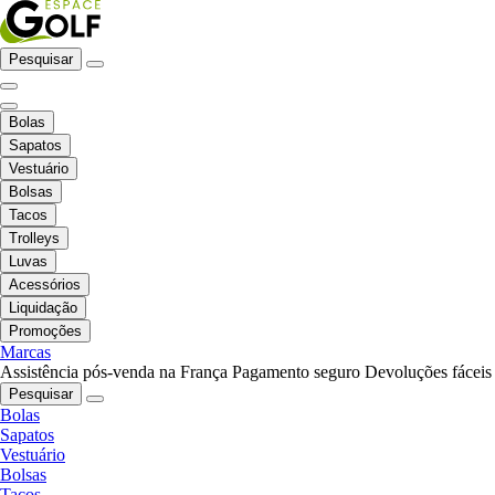
Pesquisar
Bolas
Sapatos
Vestuário
Bolsas
Tacos
Trolleys
Luvas
Acessórios
Liquidação
Promoções
Marcas
Assistência pós-venda na França
Pagamento seguro
Devoluções fáceis
Pesquisar
Bolas
Sapatos
Vestuário
Bolsas
Tacos