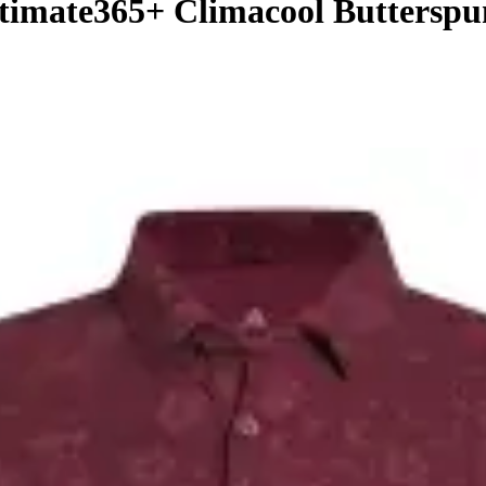
timate365+ Climacool Butterspu