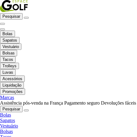
Pesquisar
Bolas
Sapatos
Vestuário
Bolsas
Tacos
Trolleys
Luvas
Acessórios
Liquidação
Promoções
Marcas
Assistência pós-venda na França
Pagamento seguro
Devoluções fáceis
Pesquisar
Bolas
Sapatos
Vestuário
Bolsas
Tacos