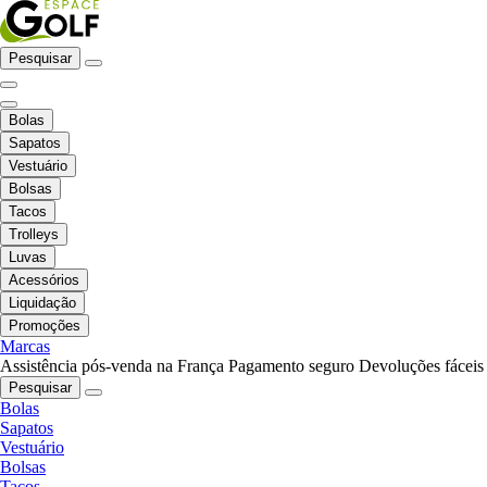
Pesquisar
Bolas
Sapatos
Vestuário
Bolsas
Tacos
Trolleys
Luvas
Acessórios
Liquidação
Promoções
Marcas
Assistência pós-venda na França
Pagamento seguro
Devoluções fáceis
Pesquisar
Bolas
Sapatos
Vestuário
Bolsas
Tacos