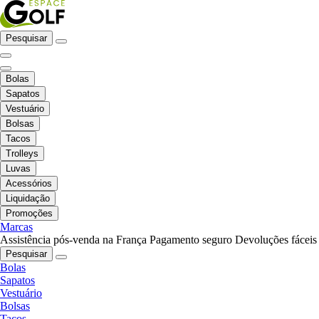
Pesquisar
Bolas
Sapatos
Vestuário
Bolsas
Tacos
Trolleys
Luvas
Acessórios
Liquidação
Promoções
Marcas
Assistência pós-venda na França
Pagamento seguro
Devoluções fáceis
Pesquisar
Bolas
Sapatos
Vestuário
Bolsas
Tacos