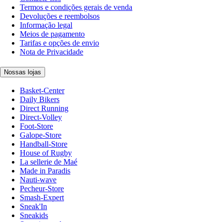
Termos e condições gerais de venda
Devoluções e reembolsos
Informação legal
Meios de pagamento
Tarifas e opções de envio
Nota de Privacidade
Nossas lojas
Basket-Center
Daily Bikers
Direct Running
Direct-Volley
Foot-Store
Galope-Store
Handball-Store
House of Rugby
La sellerie de Maé
Made in Paradis
Nauti-wave
Pecheur-Store
Smash-Expert
Sneak'In
Sneakids