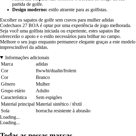
partida de golfe.
Design moderno:
estilo atraente para as golfistas.
Escolher os sapatos de golfe sem cravos para mulher adidas
Codechaos 27 BOA é optar por uma experiência de jogo melhorada.
Seja você uma golfista iniciada ou experiente, estes sapatos lhe
oferecerão o apoio e o estilo necessários para brilhar no campo.
Melhore o seu jogo enquanto permanece elegante graças a este modelo
imprescindível da adidas.
Informações adicionais
Marca
adidas
Cor
ftwwht/dualin/frolem
Cor
Branco
Género
Mulher
Grupo etário
Adulto
Característica
Sem espigões
Material principal
Material sintético / têxtil
Sola
borracha resistente à abrasão
Loading...
Loading...
Todas as nossas marcas