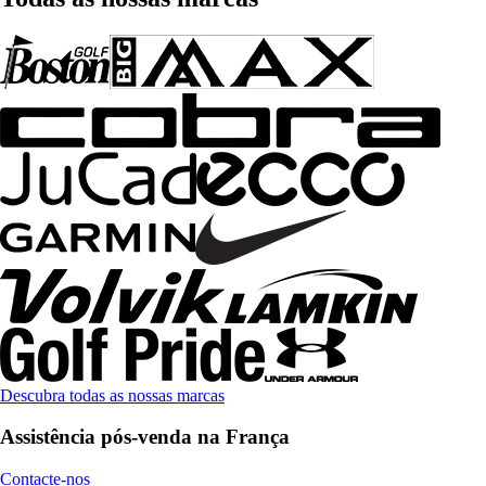
Descubra todas as nossas marcas
Assistência pós-venda na França
Contacte-nos