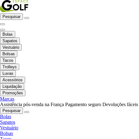
Pesquisar
Bolas
Sapatos
Vestuário
Bolsas
Tacos
Trolleys
Luvas
Acessórios
Liquidação
Promoções
Marcas
Assistência pós-venda na França
Pagamento seguro
Devoluções fáceis
Pesquisar
Bolas
Sapatos
Vestuário
Bolsas
Tacos