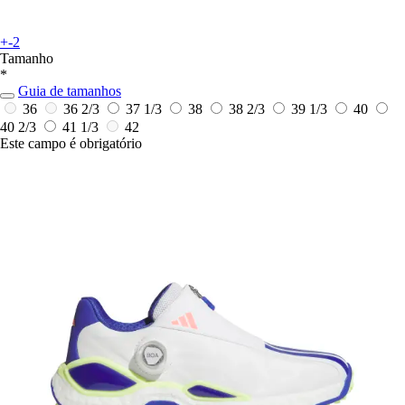
+-2
Tamanho
*
Guia de tamanhos
36
36 2/3
37 1/3
38
38 2/3
39 1/3
40
40 2/3
41 1/3
42
Este campo é obrigatório