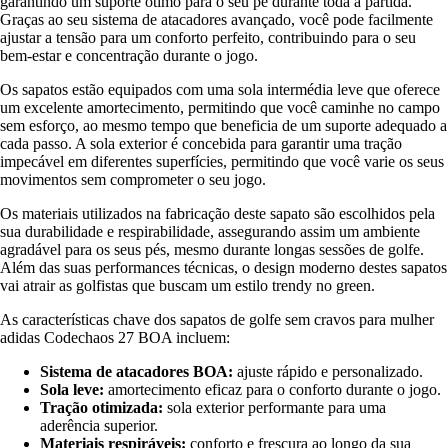
garantindo um suporte ótimo para o seu pé durante toda a partida.
Graças ao seu sistema de atacadores avançado, você pode facilmente
ajustar a tensão para um conforto perfeito, contribuindo para o seu
bem-estar e concentração durante o jogo.
Os sapatos estão equipados com uma sola intermédia leve que oferece
um excelente amortecimento, permitindo que você caminhe no campo
sem esforço, ao mesmo tempo que beneficia de um suporte adequado a
cada passo. A sola exterior é concebida para garantir uma tração
impecável em diferentes superfícies, permitindo que você varie os seus
movimentos sem comprometer o seu jogo.
Os materiais utilizados na fabricação deste sapato são escolhidos pela
sua durabilidade e respirabilidade, assegurando assim um ambiente
agradável para os seus pés, mesmo durante longas sessões de golfe.
Além das suas performances técnicas, o design moderno destes sapatos
vai atrair as golfistas que buscam um estilo trendy no green.
As características chave dos sapatos de golfe sem cravos para mulher
adidas Codechaos 27 BOA incluem:
Sistema de atacadores BOA:
ajuste rápido e personalizado.
Sola leve:
amortecimento eficaz para o conforto durante o jogo.
Tração otimizada:
sola exterior performante para uma
aderência superior.
Materiais respiráveis:
conforto e frescura ao longo da sua