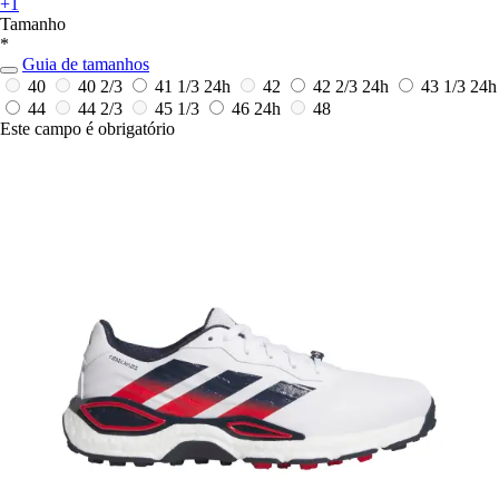
+1
Tamanho
*
Guia de tamanhos
40
40 2/3
41 1/3
24h
42
42 2/3
24h
43 1/3
24h
44
44 2/3
45 1/3
46
24h
48
Este campo é obrigatório