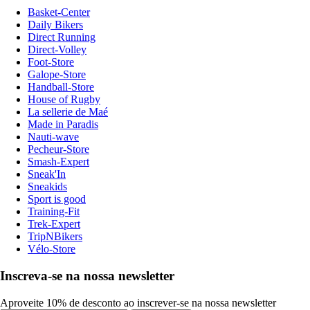
Basket-Center
Daily Bikers
Direct Running
Direct-Volley
Foot-Store
Galope-Store
Handball-Store
House of Rugby
La sellerie de Maé
Made in Paradis
Nauti-wave
Pecheur-Store
Smash-Expert
Sneak'In
Sneakids
Sport is good
Training-Fit
Trek-Expert
TripNBikers
Vélo-Store
Inscreva-se na nossa newsletter
Aproveite 10% de desconto ao inscrever-se na nossa newsletter