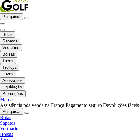
Pesquisar
Bolas
Sapatos
Vestuário
Bolsas
Tacos
Trolleys
Luvas
Acessórios
Liquidação
Promoções
Marcas
Assistência pós-venda na França
Pagamento seguro
Devoluções fáceis
Pesquisar
Bolas
Sapatos
Vestuário
Bolsas
Tacos