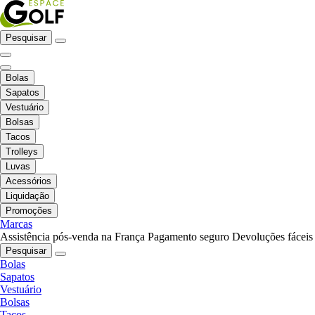
Pesquisar
Bolas
Sapatos
Vestuário
Bolsas
Tacos
Trolleys
Luvas
Acessórios
Liquidação
Promoções
Marcas
Assistência pós-venda na França
Pagamento seguro
Devoluções fáceis
Pesquisar
Bolas
Sapatos
Vestuário
Bolsas
Tacos