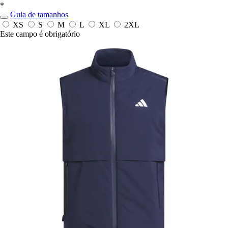
*
Guia de tamanhos
XS
S
M
L
XL
2XL
Este campo é obrigatório