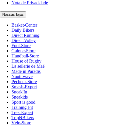
Nota de Privacidade
Nossas lojas
Basket-Center
Daily Bikers
Direct Running
Direct-Volley
Foot-Store
Galope-Store
Handball-Store
House of Rugby
La sellerie de Maé
Made in Paradis
Nauti-wave
Pecheur-Store
Smash-Expert
Sneak'In
Sneakids
Sport is good
Training-Fit
Trek-Expert
TripNBikers
Vélo-Store