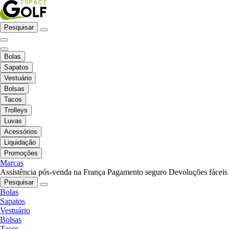
Pesquisar
Bolas
Sapatos
Vestuário
Bolsas
Tacos
Trolleys
Luvas
Acessórios
Liquidação
Promoções
Marcas
Assistência pós-venda na França
Pagamento seguro
Devoluções fáceis
Pesquisar
Bolas
Sapatos
Vestuário
Bolsas
Tacos