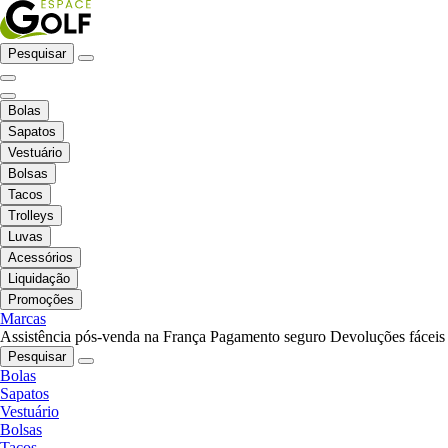
Pesquisar
Bolas
Sapatos
Vestuário
Bolsas
Tacos
Trolleys
Luvas
Acessórios
Liquidação
Promoções
Marcas
Assistência pós-venda na França
Pagamento seguro
Devoluções fáceis
Pesquisar
Bolas
Sapatos
Vestuário
Bolsas
Tacos