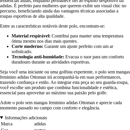
tendências atuais, enquanto permanece fiel ao espírito desportivo da
adidas. É perfeito para mulheres que querem exibir um visual chic no
percurso, beneficiando ainda das vantagens técnicas associadas a
roupas esportivas de alta qualidade.
Entre as características notáveis deste polo, encontram-se:
Material respirável:
Contribui para manter uma temperatura
ótima mesmo nos dias mais quentes.
Corte moderno:
Garante um ajuste perfeito com um ar
sofisticado.
Tecnologia anti-humidade:
Evacua o suor para um conforto
duradouro durante as atividades esportivas.
Seja você uma iniciante ou uma golfista experiente, o polo sem mangas
feminino adidas Ottoman irá acompanhá-la em suas performances,
trazendo confiança e estilo. Ao integrar esta peça ao seu guarda-roupa,
você escolhe um produto que combina funcionalidade e estética,
essencial para aproveitar ao máximo sua paixão pelo golfe.
Adote o polo sem mangas feminino adidas Ottoman e aprecie cada
momento passado no campo com conforto e elegância.
Informações adicionais
Marca
adidas