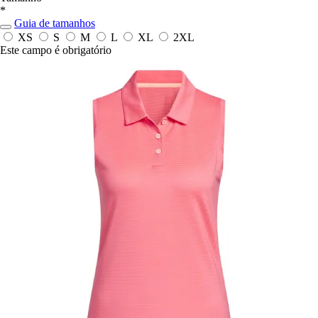
*
Guia de tamanhos
XS
S
M
L
XL
2XL
Este campo é obrigatório