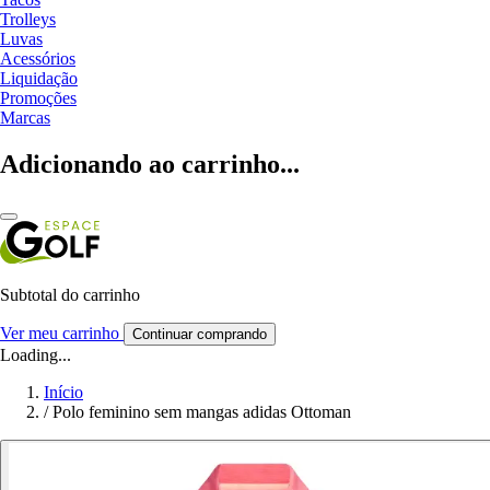
Trolleys
Luvas
Acessórios
Liquidação
Promoções
Marcas
Adicionando ao carrinho...
Subtotal do carrinho
Ver meu carrinho
Continuar comprando
Loading...
Início
/
Polo feminino sem mangas adidas Ottoman