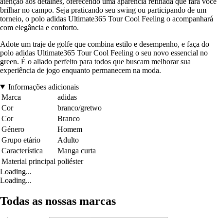
atenção aos detalhes, oferecendo uma aparência refinada que fará você
brilhar no campo. Seja praticando seu swing ou participando de um
torneio, o polo adidas Ultimate365 Tour Cool Feeling o acompanhará
com elegância e conforto.
Adote um traje de golfe que combina estilo e desempenho, e faça do
polo adidas Ultimate365 Tour Cool Feeling o seu novo essencial no
green. É o aliado perfeito para todos que buscam melhorar sua
experiência de jogo enquanto permanecem na moda.
Informações adicionais
Marca
adidas
Cor
branco/gretwo
Cor
Branco
Género
Homem
Grupo etário
Adulto
Característica
Manga curta
Material principal
poliéster
Loading...
Loading...
Todas as nossas marcas