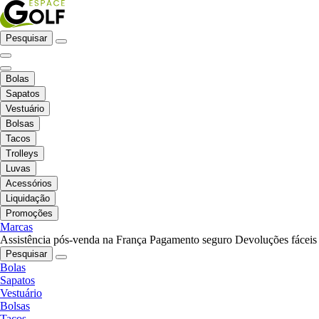
Pesquisar
Bolas
Sapatos
Vestuário
Bolsas
Tacos
Trolleys
Luvas
Acessórios
Liquidação
Promoções
Marcas
Assistência pós-venda na França
Pagamento seguro
Devoluções fáceis
Pesquisar
Bolas
Sapatos
Vestuário
Bolsas
Tacos