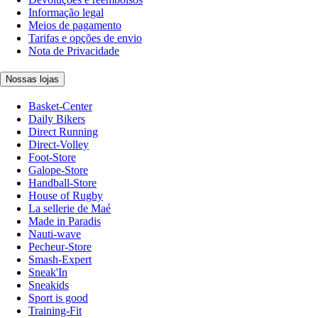
Informação legal
Meios de pagamento
Tarifas e opções de envio
Nota de Privacidade
Nossas lojas
Basket-Center
Daily Bikers
Direct Running
Direct-Volley
Foot-Store
Galope-Store
Handball-Store
House of Rugby
La sellerie de Maé
Made in Paradis
Nauti-wave
Pecheur-Store
Smash-Expert
Sneak'In
Sneakids
Sport is good
Training-Fit