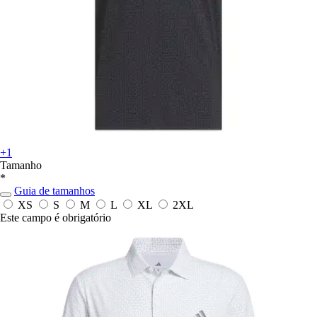
+1
Tamanho
*
Guia de tamanhos
XS
S
M
L
XL
2XL
Este campo é obrigatório