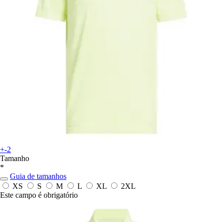
+-2
Tamanho
*
Guia de tamanhos
XS
S
M
L
XL
2XL
Este campo é obrigatório