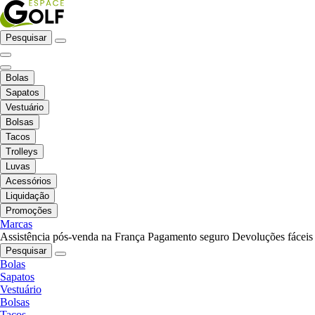
Pesquisar
Bolas
Sapatos
Vestuário
Bolsas
Tacos
Trolleys
Luvas
Acessórios
Liquidação
Promoções
Marcas
Assistência pós-venda na França
Pagamento seguro
Devoluções fáceis
Pesquisar
Bolas
Sapatos
Vestuário
Bolsas
Tacos