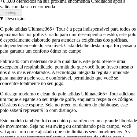
+€ 3,00
oferecidos na sua proxima encomenda
Creditados apos a
validacao da sua encomenda
Loading...
Descrição
O polo adidas Ultimate365+ Tour é a peça indispensável para todos os
apaixonados por golfe. Criado para unir desempenho e estilo, este polo
é especialmente elaborado para atender as exigências dos golfistas,
independentemente do seu nível. Cada detalhe desta roupa foi pensado
para garantir um conforto ótimo no campo.
Fabricado com materiais de alta qualidade, este polo oferece uma
excepcional respirabilidade, permitindo que você fique fresco mesmo
nos dias mais ensolarados. A tecnologia integrada regula a umidade
para manter a pele seca e confortável, permitindo que você se
concentre totalmente no seu jogo.
O design moderno e clean do polo adidas Ultimate365+ Tour adiciona
um toque elegante ao seu traje de golfe, enquanto respeita os códigos
clássicos deste esporte. Seja no green ou dentro do clubhouse, este
polo saberá representá-lo com distinção.
Este modelo também foi concebido para oferecer uma grande liberdade
de movimento. Seja no seu swing ou caminhando pelo campo, você
vai apreciar o corte ajustado que não limita os seus movimentos. As