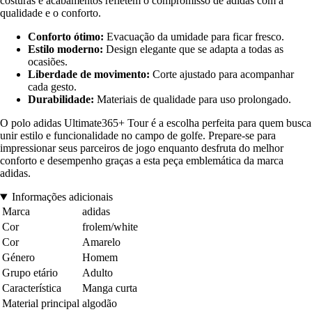
costuras e acabamentos refletem o compromisso de adidas com a
qualidade e o conforto.
Conforto ótimo:
Evacuação da umidade para ficar fresco.
Estilo moderno:
Design elegante que se adapta a todas as
ocasiões.
Liberdade de movimento:
Corte ajustado para acompanhar
cada gesto.
Durabilidade:
Materiais de qualidade para uso prolongado.
O polo adidas Ultimate365+ Tour é a escolha perfeita para quem busca
unir estilo e funcionalidade no campo de golfe. Prepare-se para
impressionar seus parceiros de jogo enquanto desfruta do melhor
conforto e desempenho graças a esta peça emblemática da marca
adidas.
Informações adicionais
Marca
adidas
Cor
frolem/white
Cor
Amarelo
Género
Homem
Grupo etário
Adulto
Característica
Manga curta
Material principal
algodão