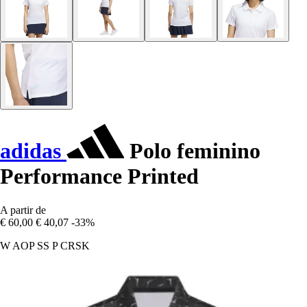
adidas
Polo feminino
Performance Printed
A partir de
€ 60,00
€ 40,07
-33%
W AOP SS P CRSK