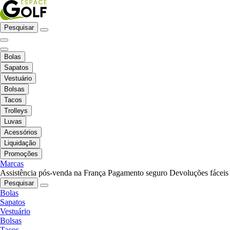
Pesquisar
Bolas
Sapatos
Vestuário
Bolsas
Tacos
Trolleys
Luvas
Acessórios
Liquidação
Promoções
Marcas
Assistência pós-venda na França
Pagamento seguro
Devoluções fáceis
Pesquisar
Bolas
Sapatos
Vestuário
Bolsas
Tacos