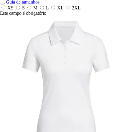
Guia de tamanhos
XS
S
M
L
XL
2XL
Este campo é obrigatório