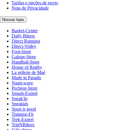
Tarifas e opções de envio
Nota de Privacidade
Nossas lojas
Basket-Center
Daily Bikers
Direct Running
Direct-Volley
Foot-Store
Galope-Store
Handball-Store
House of Rugby
La sellerie de Maé
Made in Paradis
Nauti-wave
Pecheur-Store
Smash-Expert
Sneak'In
Sneakids
Sport is good
Training-Fit
Trek-Expert
TripNBikers
Vélo-Store