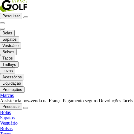
Pesquisar
Bolas
Sapatos
Vestuário
Bolsas
Tacos
Trolleys
Luvas
Acessórios
Liquidação
Promoções
Marcas
Assistência pós-venda na França
Pagamento seguro
Devoluções fáceis
Pesquisar
Bolas
Sapatos
Vestuário
Bolsas
Tacos