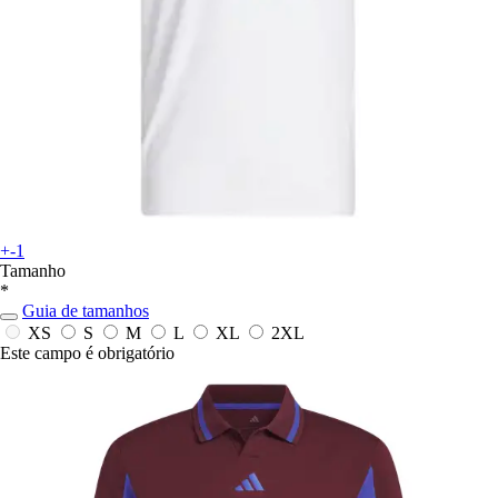
+-1
Tamanho
*
Guia de tamanhos
XS
S
M
L
XL
2XL
Este campo é obrigatório