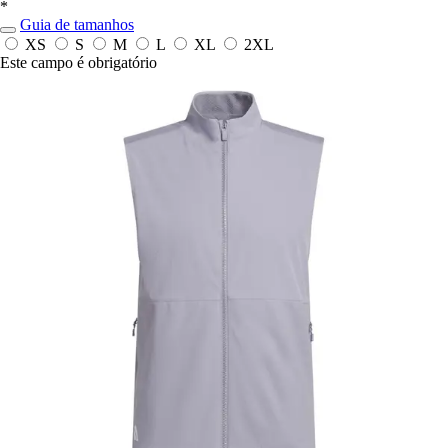
*
Guia de tamanhos
XS
S
M
L
XL
2XL
Este campo é obrigatório