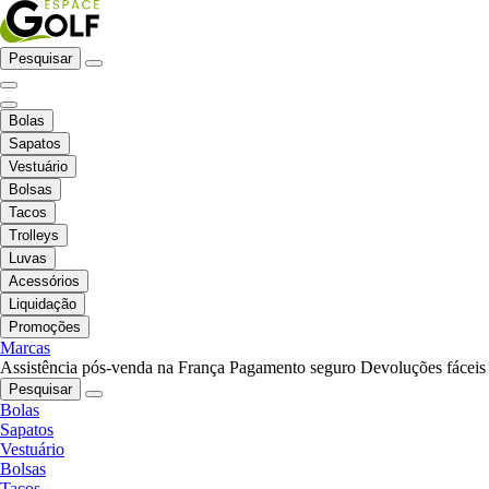
Pesquisar
Bolas
Sapatos
Vestuário
Bolsas
Tacos
Trolleys
Luvas
Acessórios
Liquidação
Promoções
Marcas
Assistência pós-venda na França
Pagamento seguro
Devoluções fáceis
Pesquisar
Bolas
Sapatos
Vestuário
Bolsas
Tacos