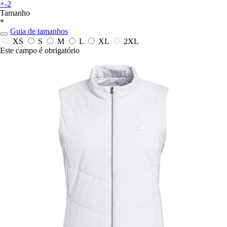
+-2
Tamanho
*
Guia de tamanhos
XS
S
M
L
XL
2XL
Este campo é obrigatório