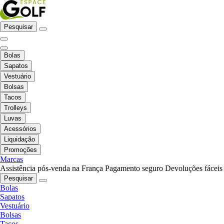
Pesquisar
Bolas
Sapatos
Vestuário
Bolsas
Tacos
Trolleys
Luvas
Acessórios
Liquidação
Promoções
Marcas
Assistência pós-venda na França
Pagamento seguro
Devoluções fáceis
Pesquisar
Bolas
Sapatos
Vestuário
Bolsas
Tacos