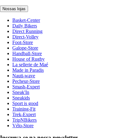
Nossas lojas
Basket-Center
Daily Bikers
Direct Running
Direct-Volley
Foot-Store
Galope-Store
Handball-Store
House of Rugby
La sellerie de Maé
Made in Paradis
Nauti-wave
Pecheur-Store
Smash-Expert
Sneak'In
Sneakids
Sport is good
Training-Fit
Trek-Expert
TripNBikers
Vélo-Store
Inscreva-se na nossa newsletter