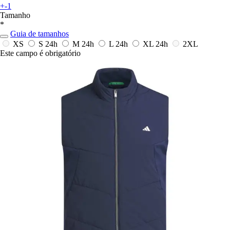
+-1
Tamanho
*
Guia de tamanhos
XS
S
24h
M
24h
L
24h
XL
24h
2XL
Este campo é obrigatório