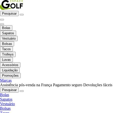
Pesquisar
Bolas
Sapatos
Vestuário
Bolsas
Tacos
Trolleys
Luvas
Acessórios
Liquidação
Promoções
Marcas
Assistência pós-venda na França
Pagamento seguro
Devoluções fáceis
Pesquisar
Bolas
Sapatos
Vestuário
Bolsas
Tacos