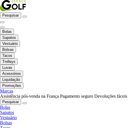
Pesquisar
Bolas
Sapatos
Vestuário
Bolsas
Tacos
Trolleys
Luvas
Acessórios
Liquidação
Promoções
Marcas
Assistência pós-venda na França
Pagamento seguro
Devoluções fáceis
Pesquisar
Bolas
Sapatos
Vestuário
Bolsas
Tacos