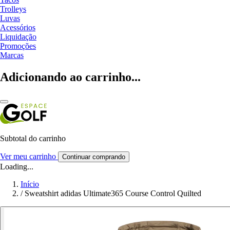
Trolleys
Luvas
Acessórios
Liquidação
Promoções
Marcas
Adicionando ao carrinho...
Subtotal do carrinho
Ver meu carrinho
Continuar comprando
Loading...
Início
/
Sweatshirt adidas Ultimate365 Course Control Quilted