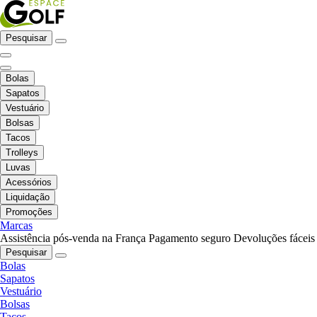
Pesquisar
Bolas
Sapatos
Vestuário
Bolsas
Tacos
Trolleys
Luvas
Acessórios
Liquidação
Promoções
Marcas
Assistência pós-venda na França
Pagamento seguro
Devoluções fáceis
Pesquisar
Bolas
Sapatos
Vestuário
Bolsas
Tacos