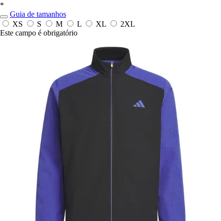
*
Guia de tamanhos
XS
S
M
L
XL
2XL
Este campo é obrigatório