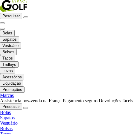
Pesquisar
Bolas
Sapatos
Vestuário
Bolsas
Tacos
Trolleys
Luvas
Acessórios
Liquidação
Promoções
Marcas
Assistência pós-venda na França
Pagamento seguro
Devoluções fáceis
Pesquisar
Bolas
Sapatos
Vestuário
Bolsas
Tacos