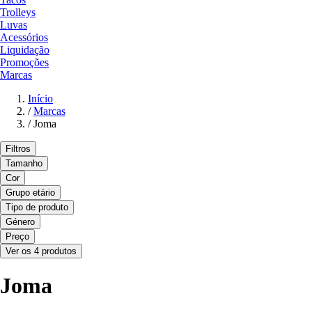
Trolleys
Luvas
Acessórios
Liquidação
Promoções
Marcas
Início
/
Marcas
/
Joma
Filtros
Tamanho
Cor
Grupo etário
Tipo de produto
Género
Preço
Ver os 4 produtos
Joma