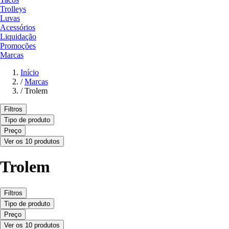
Trolleys
Luvas
Acessórios
Liquidação
Promoções
Marcas
Início
/
Marcas
/
Trolem
Filtros
Tipo de produto
Preço
Ver os 10 produtos
Trolem
Filtros
Tipo de produto
Preço
Ver os 10 produtos