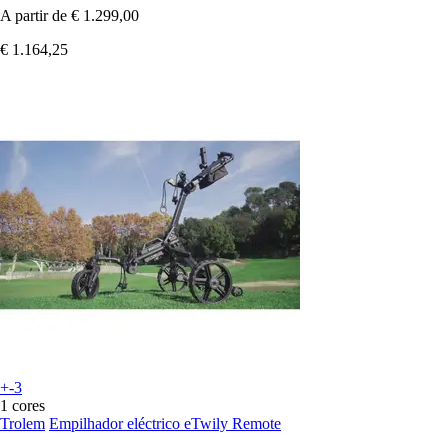
A partir de
€ 1.299,00
€ 1.164,25
+-3
1 cores
Trolem
Empilhador eléctrico eTwily Remote