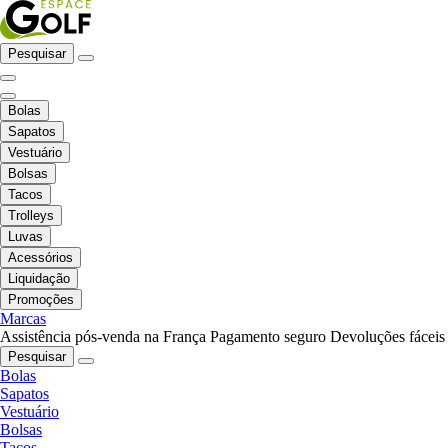
Pesquisar
Bolas
Sapatos
Vestuário
Bolsas
Tacos
Trolleys
Luvas
Acessórios
Liquidação
Promoções
Marcas
Assistência pós-venda na França
Pagamento seguro
Devoluções fáceis
Pesquisar
Bolas
Sapatos
Vestuário
Bolsas
Tacos