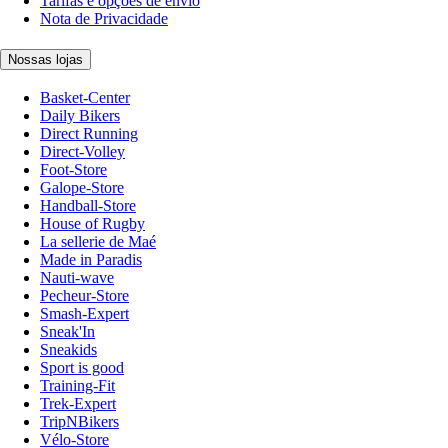
Tarifas e opções de envio
Nota de Privacidade
Nossas lojas
Basket-Center
Daily Bikers
Direct Running
Direct-Volley
Foot-Store
Galope-Store
Handball-Store
House of Rugby
La sellerie de Maé
Made in Paradis
Nauti-wave
Pecheur-Store
Smash-Expert
Sneak'In
Sneakids
Sport is good
Training-Fit
Trek-Expert
TripNBikers
Vélo-Store