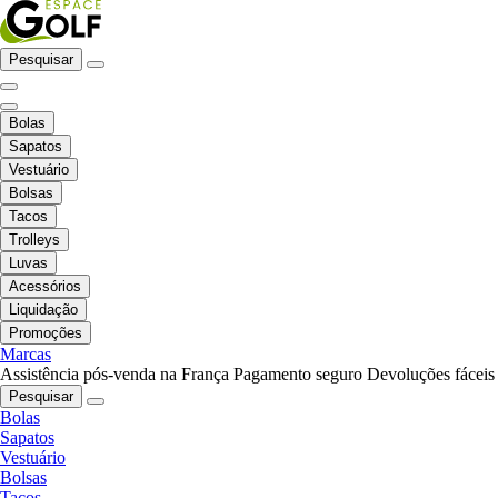
Pesquisar
Bolas
Sapatos
Vestuário
Bolsas
Tacos
Trolleys
Luvas
Acessórios
Liquidação
Promoções
Marcas
Assistência pós-venda na França
Pagamento seguro
Devoluções fáceis
Pesquisar
Bolas
Sapatos
Vestuário
Bolsas
Tacos