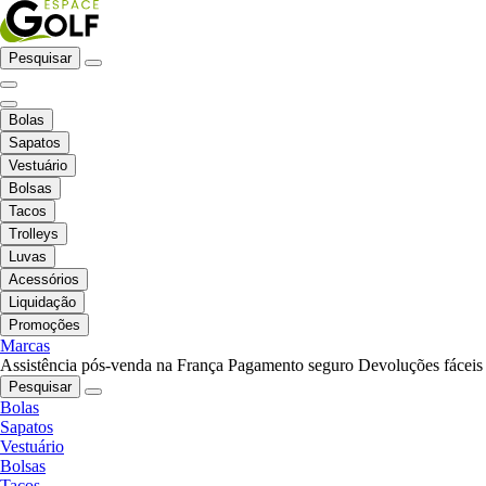
Pesquisar
Bolas
Sapatos
Vestuário
Bolsas
Tacos
Trolleys
Luvas
Acessórios
Liquidação
Promoções
Marcas
Assistência pós-venda na França
Pagamento seguro
Devoluções fáceis
Pesquisar
Bolas
Sapatos
Vestuário
Bolsas
Tacos