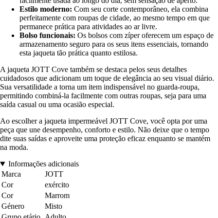
facilmente usada ao longo do dia, sem sensação de aperto.
Estilo moderno:
Com seu corte contemporâneo, ela combina
perfeitamente com roupas de cidade, ao mesmo tempo em que
permanece prática para atividades ao ar livre.
Bolso funcionais:
Os bolsos com zíper oferecem um espaço de
armazenamento seguro para os seus itens essenciais, tornando
esta jaqueta tão prática quanto estilosa.
A jaqueta JOTT Cove também se destaca pelos seus detalhes
cuidadosos que adicionam um toque de elegância ao seu visual diário.
Sua versatilidade a torna um item indispensável no guarda-roupa,
permitindo combiná-la facilmente com outras roupas, seja para uma
saída casual ou uma ocasião especial.
Ao escolher a jaqueta impermeável JOTT Cove, você opta por uma
peça que une desempenho, conforto e estilo. Não deixe que o tempo
dite suas saídas e aproveite uma proteção eficaz enquanto se mantém
na moda.
Informações adicionais
Marca
JOTT
Cor
exército
Cor
Marrom
Género
Misto
Grupo etário
Adulto