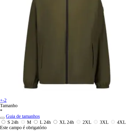
+-2
Tamanho
*
Guia de tamanhos
S
24h
M
L
24h
XL
24h
2XL
3XL
4XL
Este campo é obrigatório