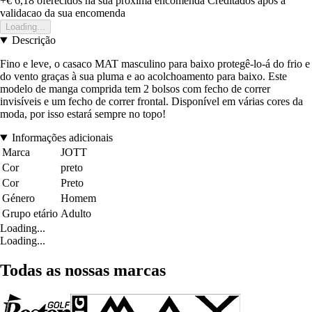
+€ 6,18
oferecidos na sua proxima encomenda
Creditados apos a
validacao da sua encomenda
Loading...
Descrição
Fino e leve, o casaco MAT masculino para baixo protegê-lo-á do frio e
do vento graças à sua pluma e ao acolchoamento para baixo. Este
modelo de manga comprida tem 2 bolsos com fecho de correr
invisíveis e um fecho de correr frontal. Disponível em várias cores da
moda, por isso estará sempre no topo!
Informações adicionais
Marca
JOTT
Cor
preto
Cor
Preto
Género
Homem
Grupo etário
Adulto
Loading...
Loading...
Todas as nossas marcas