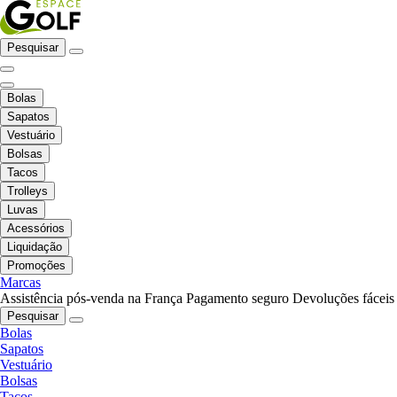
Pesquisar
Bolas
Sapatos
Vestuário
Bolsas
Tacos
Trolleys
Luvas
Acessórios
Liquidação
Promoções
Marcas
Assistência pós-venda na França
Pagamento seguro
Devoluções fáceis
Pesquisar
Bolas
Sapatos
Vestuário
Bolsas
Tacos