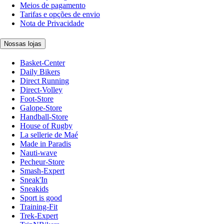
Meios de pagamento
Tarifas e opções de envio
Nota de Privacidade
Nossas lojas
Basket-Center
Daily Bikers
Direct Running
Direct-Volley
Foot-Store
Galope-Store
Handball-Store
House of Rugby
La sellerie de Maé
Made in Paradis
Nauti-wave
Pecheur-Store
Smash-Expert
Sneak'In
Sneakids
Sport is good
Training-Fit
Trek-Expert