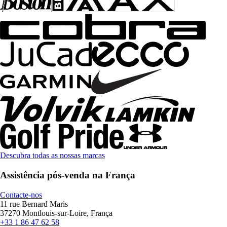
Descubra todas as nossas marcas
Assistência pós-venda na França
Contacte-nos
11 rue Bernard Maris
37270 Montlouis-sur-Loire, França
+33 1 86 47 62 58