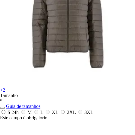
+2
Tamanho
*
Guia de tamanhos
S
24h
M
L
XL
2XL
3XL
Este campo é obrigatório