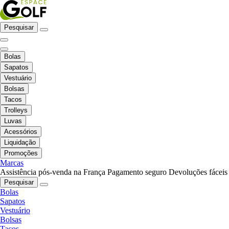
Pesquisar
Bolas
Sapatos
Vestuário
Bolsas
Tacos
Trolleys
Luvas
Acessórios
Liquidação
Promoções
Marcas
Assistência pós-venda na França
Pagamento seguro
Devoluções fáceis
Pesquisar
Bolas
Sapatos
Vestuário
Bolsas
Tacos