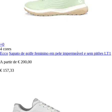
+0
4 cores
Ecco
Sapato de golfe feminino em pele impermeável e sem pitões LT1
A partir de
€ 200,00
€ 157,33