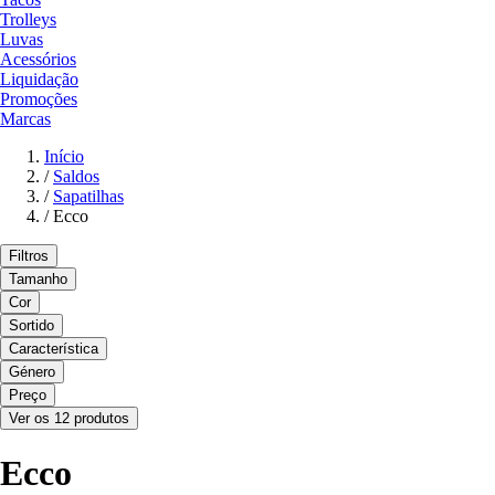
Trolleys
Luvas
Acessórios
Liquidação
Promoções
Marcas
Início
/
Saldos
/
Sapatilhas
/
Ecco
Filtros
Tamanho
Cor
Sortido
Característica
Género
Preço
Ver os 12 produtos
Ecco