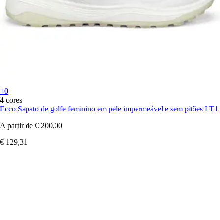
+0
4 cores
Ecco
Sapato de golfe feminino em pele impermeável e sem pitões LT1
A partir de
€ 200,00
€ 129,31