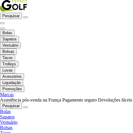
Pesquisar
Bolas
Sapatos
Vestuário
Bolsas
Tacos
Trolleys
Luvas
Acessórios
Liquidação
Promoções
Marcas
Assistência pós-venda na França
Pagamento seguro
Devoluções fáceis
Pesquisar
Bolas
Sapatos
Vestuário
Bolsas
Tacos