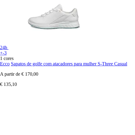
24h
+-3
1 cores
Ecco
Sapatos de golfe com atacadores para mulher S-Three Casual
A partir de
€ 170,00
€ 135,10