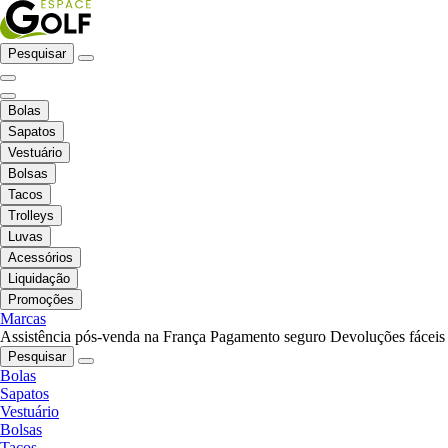
Pesquisar
Bolas
Sapatos
Vestuário
Bolsas
Tacos
Trolleys
Luvas
Acessórios
Liquidação
Promoções
Marcas
Assistência pós-venda na França
Pagamento seguro
Devoluções fáceis
Pesquisar
Bolas
Sapatos
Vestuário
Bolsas
Tacos