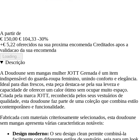
A partir de
€ 150,00
€ 104,33
-30%
+€ 5,22
oferecidos na sua proxima encomenda
Creditados apos a
validacao da sua encomenda
Loading...
Descrição
A Doudoune sem mangas mulher JOTT Grenada é um item
indispensável do guarda-roupa feminino, unindo conforto e elegância.
Ideal para dias frescos, esta peça destaca-se pela sua leveza e
capacidade de oferecer um calor ótimo sem ocupar muito espaço.
Criada pela marca JOTT, reconhecida pelos seus vestuários de
qualidade, esta doudoune faz parte de uma coleção que combina estilo
contemporâneo e funcionalidade.
Fabricada com materiais criteriosamente selecionados, esta doudoune
sem mangas apresenta várias características notáveis:
Design moderno:
O seu design clean permite combiná-la
facilmente com diferentes estilos de vestuário, seja para um look