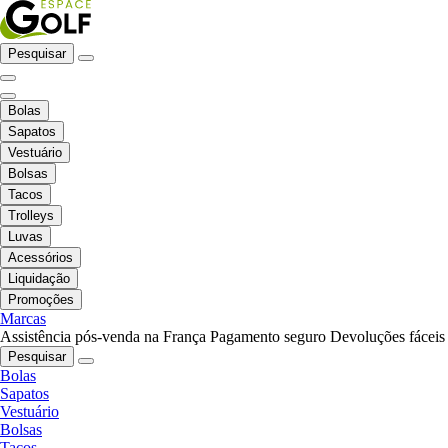
Pesquisar
Bolas
Sapatos
Vestuário
Bolsas
Tacos
Trolleys
Luvas
Acessórios
Liquidação
Promoções
Marcas
Assistência pós-venda na França
Pagamento seguro
Devoluções fáceis
Pesquisar
Bolas
Sapatos
Vestuário
Bolsas
Tacos