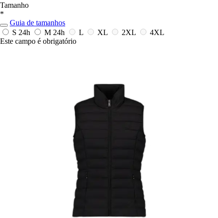
Tamanho
*
Guia de tamanhos
S
24h
M
24h
L
XL
2XL
4XL
Este campo é obrigatório