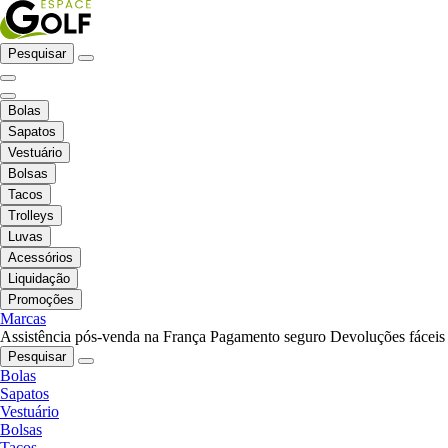
Pesquisar
Bolas
Sapatos
Vestuário
Bolsas
Tacos
Trolleys
Luvas
Acessórios
Liquidação
Promoções
Marcas
Assistência pós-venda na França
Pagamento seguro
Devoluções fáceis
Pesquisar
Bolas
Sapatos
Vestuário
Bolsas
Tacos