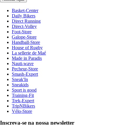
Basket-Center
Daily Bikers
Direct Running
Direct-Volley
Foot-Store
Galope-Store
Handball-Store
House of Rugby
La sellerie de Maé
Made in Paradis
Nauti-wave
Pecheur-Store
Smash-Expert
Sneak'In
Sneakids
Sport is good
Training-Fit
Trek-Expert
TripNBikers
Vélo-Store
Inscreva-se na nossa newsletter