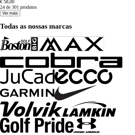
€ 58,00
24 de 301 produtos
Ver mais
Todas as nossas marcas