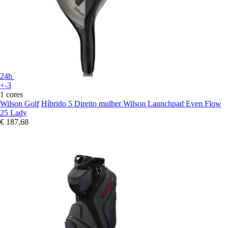
24h
+-3
1 cores
Wilson Golf
Híbrido 5 Direito mulher Wilson Launchpad Even Flow
25 Lady
€ 187,68