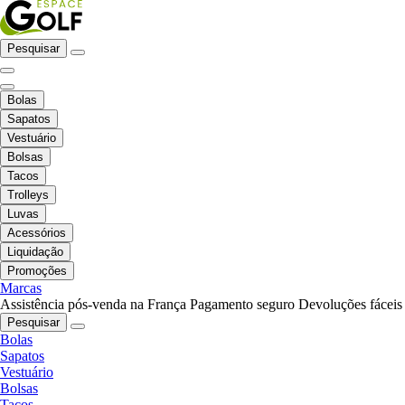
Pesquisar
Bolas
Sapatos
Vestuário
Bolsas
Tacos
Trolleys
Luvas
Acessórios
Liquidação
Promoções
Marcas
Assistência pós-venda na França
Pagamento seguro
Devoluções fáceis
Pesquisar
Bolas
Sapatos
Vestuário
Bolsas
Tacos