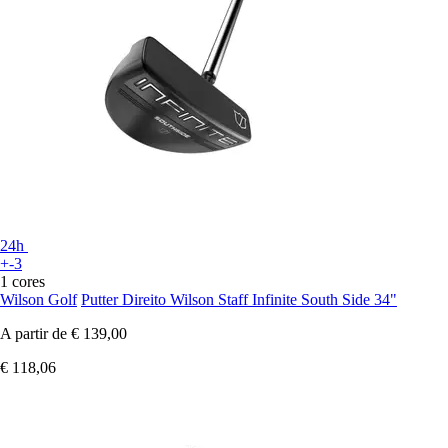
24h
+-3
1 cores
Wilson Golf
Putter Direito Wilson Staff Infinite South Side 34"
A partir de
€ 139,00
€ 118,06