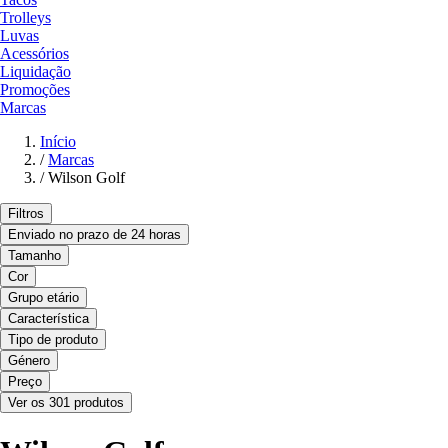
Trolleys
Luvas
Acessórios
Liquidação
Promoções
Marcas
Início
/
Marcas
/
Wilson Golf
Filtros
Enviado no prazo de 24 horas
Tamanho
Cor
Grupo etário
Característica
Tipo de produto
Género
Preço
Ver os 301 produtos