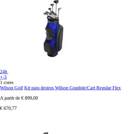
24h
+-3
1 cores
Wilson Golf
Kit para destros Wilson Graphite/Cart Regular Flex
A partir de
€ 899,00
€ 670,77