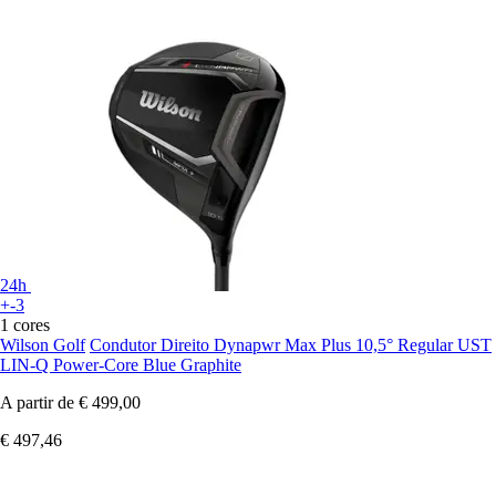
24h
+-3
1 cores
Wilson Golf
Condutor Direito Dynapwr Max Plus 10,5° Regular UST
LIN-Q Power-Core Blue Graphite
A partir de
€ 499,00
€ 497,46